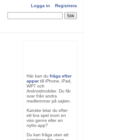
Logga in
Registrera
Här kan du
fråga efter
appar
till iPhone, iPad,
WP7 och
Androidmobiler. Du får
svar från andra
medlemmar på sajten.
Kanske letar du efter
ett bra spel inom en
viss genre eller en
nytto-app?
Du kan fråga utan att
registrera dig, men