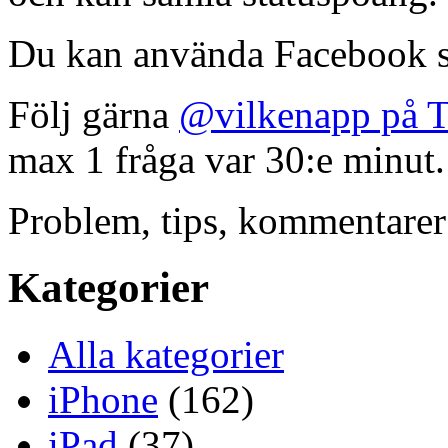
Du kan använda Facebook s
Följ gärna
@vilkenapp på T
max 1 fråga var 30:e minut.
Problem, tips, kommentare
Kategorier
Alla kategorier
iPhone
(162)
iPad
(37)