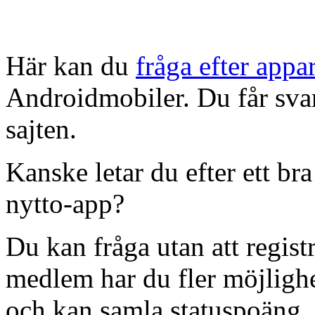
Här kan du
fråga efter appa
Androidmobiler. Du får sva
sajten.
Kanske letar du efter ett br
nytto-app?
Du kan fråga utan att regist
medlem har du fler möjlighet
och kan samla statuspoäng.