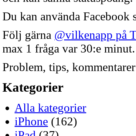
Du kan använda Facebook s
Följ gärna
@vilkenapp på T
max 1 fråga var 30:e minut.
Problem, tips, kommentare
Kategorier
Alla kategorier
iPhone
(162)
iPad
(37)