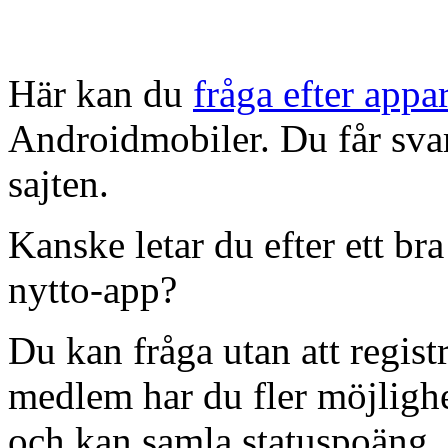
Här kan du
fråga efter appa
Androidmobiler. Du får sva
sajten.
Kanske letar du efter ett br
nytto-app?
Du kan fråga utan att regist
medlem har du fler möjlighet
och kan samla statuspoäng.