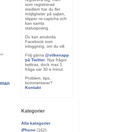
som registrerad
medlem har du fler
möjligheter på sajten,
slipper re-captcha och
kan samla
statuspoäng.
Du kan använda
Facebook som
inloggning, om du vill.
Följ gärna
@vilkenapp
på Twitter
. Nya frågor
twittras, dock max 1
fråga var 30:e minut.
Problem, tips,
kommentarer?
m man
Kontakt
Kategorier
Alla kategorier
iPhone
(162)