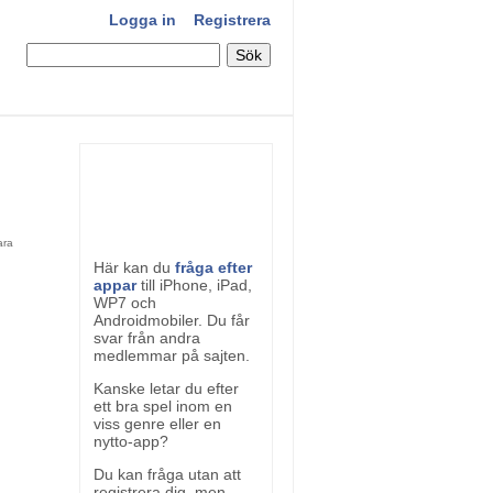
Logga in
Registrera
Här kan du
fråga efter
appar
till iPhone, iPad,
WP7 och
Androidmobiler. Du får
svar från andra
medlemmar på sajten.
Kanske letar du efter
ett bra spel inom en
viss genre eller en
nytto-app?
Du kan fråga utan att
registrera dig, men