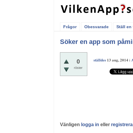
Frågor
Obesvarade
Ställ en
Söker en app som påmin
ställdes
13 aug, 2014
i
0
röster
Vänligen
logga in
eller
registrera