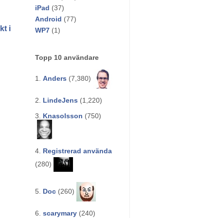
iPad
(37)
Android
(77)
t i
WP7
(1)
Topp 10 användare
1.
Anders
(7,380)
2.
LindeJens
(1,220)
3.
Knasolsson
(750)
4.
Registrerad använda
(280)
5.
Doc
(260)
6.
scarymary
(240)