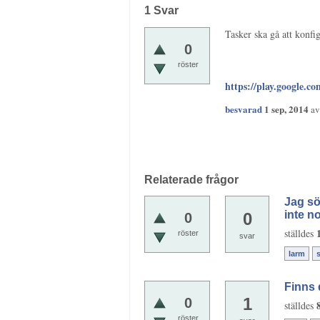
1
Svar
Tasker ska gå att konfig
0
röster
https://play.google.c
besvarad
1 sep, 2014
a
Relaterade frågor
Jag sö
inte n
0
0
ställdes
röster
svar
larm
Finns 
1
0
ställdes
röster