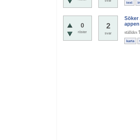
svar
text
i
Söker 
appen
2
0
ställdes
röster
svar
karta