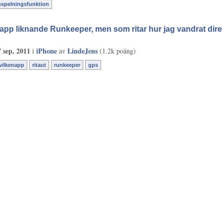
nspelningsfunktion
app liknande Runkeeper, men som ritar hur jag vandrat direk
7 sep, 2011
iPhone
LindeJens
i
av
(
1.2k
poäng)
vilkenapp
ritaut
runkeeper
gps