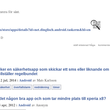
urera för sånt.
om/store/apps/details?id=net.dinglisch.android.taskerm&hl=en
v
D
ker en säkerhetsapp som skickar ett sms eller liknande o
ollställer regelbundet
12 jul, 2014
Android
i
av
Mats Karlsson
säkerhet
överfallslarm
nedräkning
timer
det någon bra app och som tar mindre plats till xperia x8?
8 apr, 2012
Android
i
av
Anonym