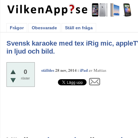
Frågor
Obesvarade
Ställ en fråga
Svensk karaoke med tex iRig mic, appleT
in ljud och bild.
ställdes
28 nov, 2014
iPad
i
av
Mattias
0
röster