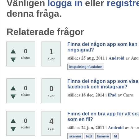
Vänligen
logga in
eller
registr
denna fråga.
Relaterade frågor
Finns det någon app som kan s
ringsignal?
1
0
25 aug, 2011
Android
ställdes
i
av
Ano
röster
svar
inspelningsfunktion
Finns det någon app som visa
facebook och instagram?
0
0
18 dec, 2014
iPad
ställdes
i
av
Carro
röster
svar
Finns det en bra app för att s
som en fil?
4
0
24 jan, 2011
Android
ställdes
i
av
Ano
röster
svar
scanna
text
kamera
fil