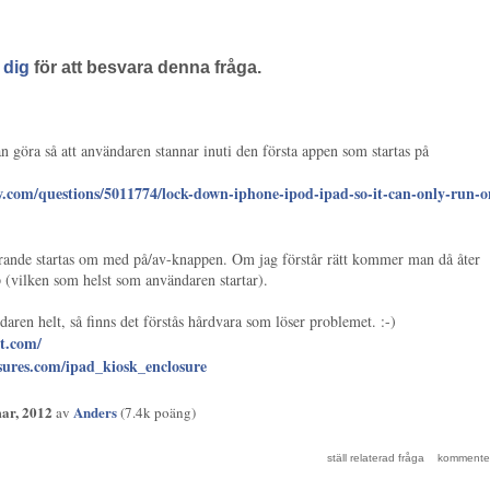
 dig
för att besvara denna fråga.
n göra så att användaren stannar inuti den första appen som startas på
ow.com/questions/5011774/lock-down-iphone-ipod-ipad-so-it-can-only-run-o
rande startas om med på/av-knappen. Om jag förstår rätt kommer man då åter
 (vilken som helst som användaren startar).
daren helt, så finns det förstås hårdvara som löser problemet. :-)
t.com/
sures.com/ipad_kiosk_enclosure
ar, 2012
Anders
av
(
7.4k
poäng)