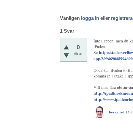
Vänligen
logga in
eller
registrera
1
Svar
Inte i appen, men du ka
iPaden.
0
http://stackoverfl
Se
röster
app/8994690#8994690
Dock kan iPaden fortfa
komma in i exakt 1 app
Vill man låsa ute använ
http://ipadkioskmoun
http://www.ipadenclo
besvarad
13 m