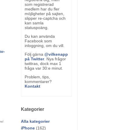
som registrerad
medlem har du fler
möjligheter på sajten,
slipper re-captcha och
kan samla
statuspoäng.
Du kan använda
Facebook som
inloggning, om du vill.
ne-
Följ gärna
@vilkenapp
på Twitter
. Nya frågor
twittras, dock max 1
fråga var 30:e minut.
Problem, tips,
kommentarer?
Kontakt
Kategorier
Alla kategorier
iPhone
(162)