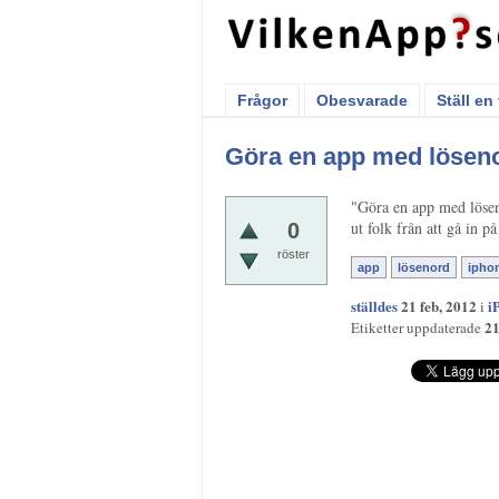
Frågor
Obesvarade
Ställ en
Göra en app med löseno
"Göra en app med lösen
ut folk från att gå in p
0
röster
app
lösenord
ipho
ställdes
21 feb, 2012
i
i
21
Etiketter uppdaterade