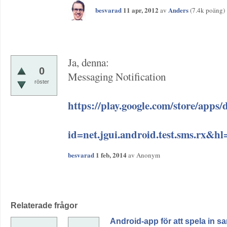
besvarad
11 apr, 2012
Anders
av
(
7.4k
poäng)
Ja, denna:
0
Messaging Notification
röster
https://play.google.com/store/apps/d
id=net.jgui.android.test.sms.rx&hl
besvarad
1 feb, 2014
av
Anonym
Relaterade frågor
Android-app för att spela in sam