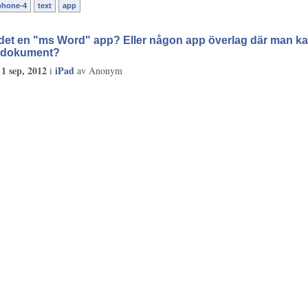
phone-4
text
app
det en "ms Word" app? Eller någon app överlag där man k
a dokument?
11 sep, 2012
iPad
i
av
Anonym