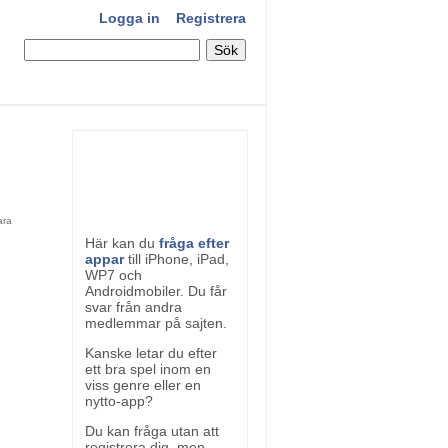
Logga in
Registrera
Här kan du
fråga efter
appar
till iPhone, iPad,
WP7 och
Androidmobiler. Du får
svar från andra
medlemmar på sajten.
Kanske letar du efter
ett bra spel inom en
viss genre eller en
nytto-app?
Du kan fråga utan att
registrera dig, men