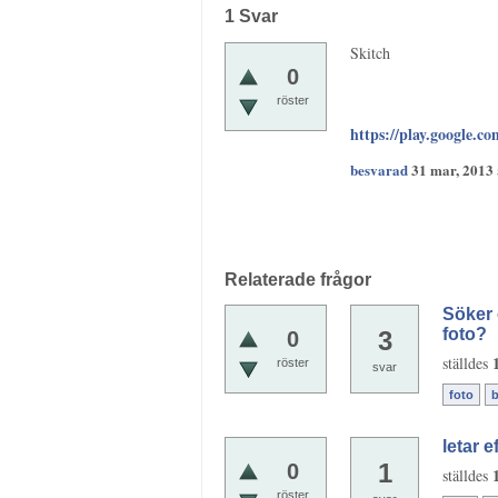
1
Svar
Skitch
0
röster
https://play.google.c
besvarad
31 mar, 2013
Relaterade frågor
Söker 
foto?
3
0
ställdes
röster
svar
foto
b
letar 
1
0
ställdes
röster