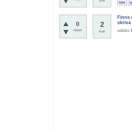
svar
bild
i
Finns 
skriv
2
0
ställdes
röster
svar