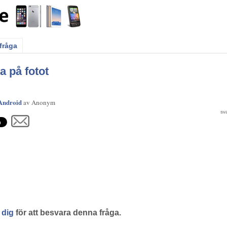
 fråga
a på fotot
Android
av
Anonym
 dig
för att besvara denna fråga.