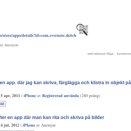
om/store/apps/details?id=com.evernote.skitch
av
Anonym
en app. där jag kan skriva, färglägga och klistra in objekt på
15 apr, 2011
iPhone
Registrerad använda
i
av
(
280
poäng)
ild
efter en app där man kan rita och skriva på bilder
14 jul, 2012
iPhone
i
av
Anonym