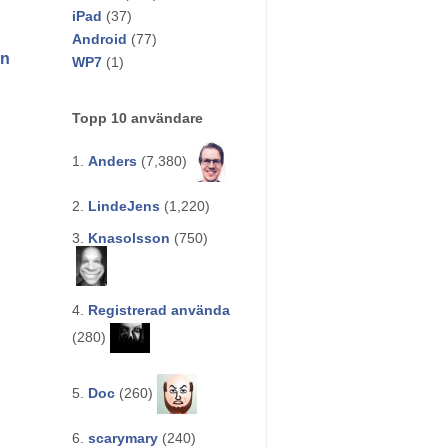
iPad
(37)
Android
(77)
an
WP7
(1)
Topp 10 användare
1.
Anders
(7,380)
2.
LindeJens
(1,220)
3.
Knasolsson
(750)
4.
Registrerad använda
(280)
5.
Doc
(260)
6.
scarymary
(240)