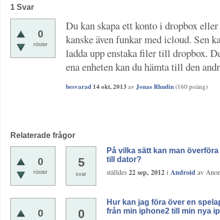
1
Svar
Du kan skapa ett konto i dropbox eller
0
kanske även funkar med icloud. Sen ka
röster
ladda upp enstaka filer till dropbox. 
ena enheten kan du hämta till den andr
besvarad
14 okt, 2013
Jonas Rhudin
av
(
160
poäng)
Relaterade frågor
På vilka sätt kan man överföra 
till dator?
5
0
22 sep, 2012
Android
ställdes
i
av
Ano
röster
svar
Hur kan jag föra över en spela
från min iphone2 till min nya
0
0