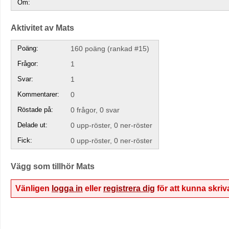
Om:
Aktivitet av Mats
Poäng:
160
poäng (rankad #
15
)
Frågor:
1
Svar:
1
Kommentarer:
0
Röstade på:
0
frågor,
0
svar
Delade ut:
0
upp-röster,
0
ner-röster
Fick:
0
upp-röster,
0
ner-röster
Vägg som tillhör Mats
Vänligen
logga in
eller
registrera dig
för att kunna skri