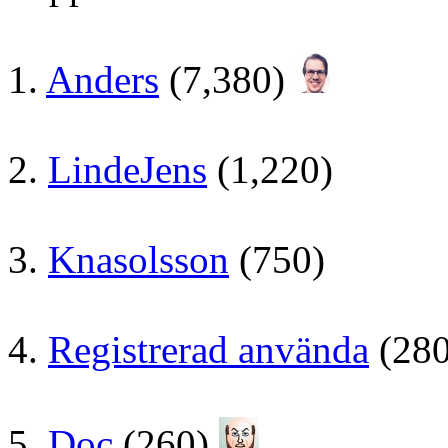
1.
Anders
(7,380)
2.
LindeJens
(1,220)
3.
Knasolsson
(750)
4.
Registrerad använda
(28
5.
Doc
(260)