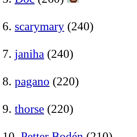
6.
scarymary
(240)
7.
janiha
(240)
8.
pagano
(220)
9.
thorse
(220)
10.
Petter Bodén
(210)