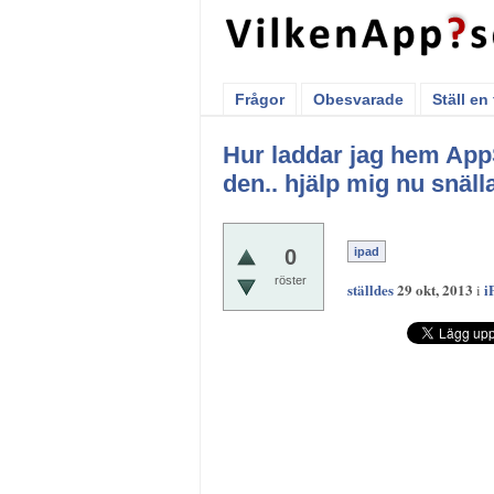
Frågor
Obesvarade
Ställ en
Hur laddar jag hem AppS
den.. hjälp mig nu snälla
0
ipad
röster
ställdes
29 okt, 2013
i
i