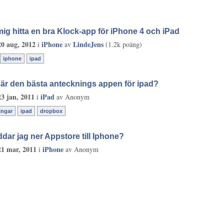
mig hitta en bra Klock-app för iPhone 4 och iPad
20 aug, 2012
iPhone
LindeJens
i
av
(
1.2k
poäng)
iphone
ipad
 är den bästa antecknings appen för ipad?
23 jan, 2011
iPad
i
av
Anonym
ingar
ipad
dropbox
ddar jag ner Appstore till Iphone?
21 mar, 2011
iPhone
i
av
Anonym