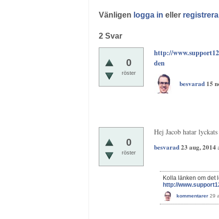
Vänligen
logga in
eller
registrera
2
Svar
http://www.support123
0
den
röster
besvarad
15 n
Hej Jacob hatar lyckats
0
besvarad
23 aug, 2014
röster
Kolla länken om det 
http://www.support1
kommentarer
29 