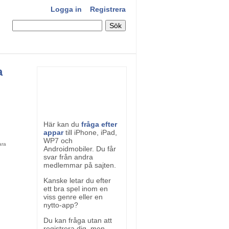
Logga in
Registrera
a
Här kan du
fråga efter
appar
till iPhone, iPad,
WP7 och
Androidmobiler. Du får
svar från andra
medlemmar på sajten.
Kanske letar du efter
ett bra spel inom en
viss genre eller en
nytto-app?
Du kan fråga utan att
registrera dig, men