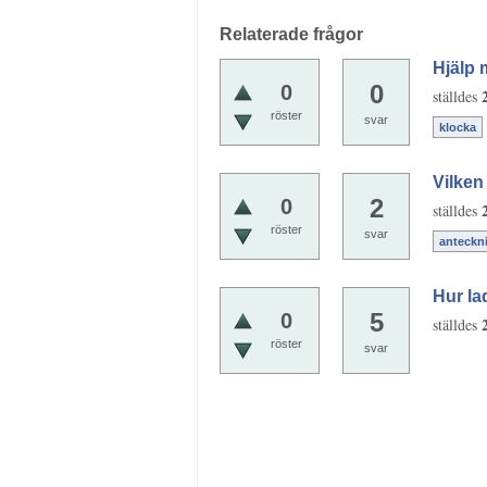
Relaterade frågor
Hjälp 
0
0
ställdes
röster
svar
klocka
Vilken
2
0
ställdes
röster
svar
anteckn
Hur la
5
0
ställdes
röster
svar