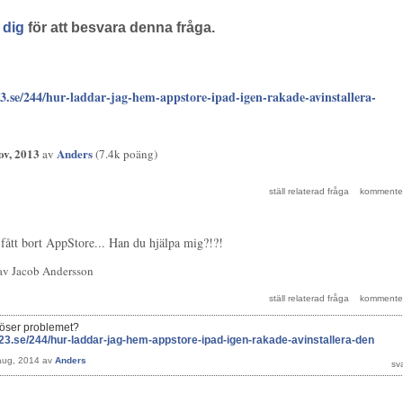
 dig
för att besvara denna fråga.
.se/244/hur-laddar-jag-hem-appstore-ipad-igen-rakade-avinstallera-
ov, 2013
Anders
av
(
7.4k
poäng)
 fått bort AppStore... Han du hjälpa mig?!?!
av
Jacob Andersson
löser problemet?
23.se/244/hur-laddar-jag-hem-appstore-ipad-igen-rakade-avinstallera-den
aug, 2014
av
Anders