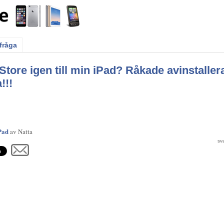
 fråga
tore igen till min iPad? Råkade avinstaller
!!!
Pad
av
Natta