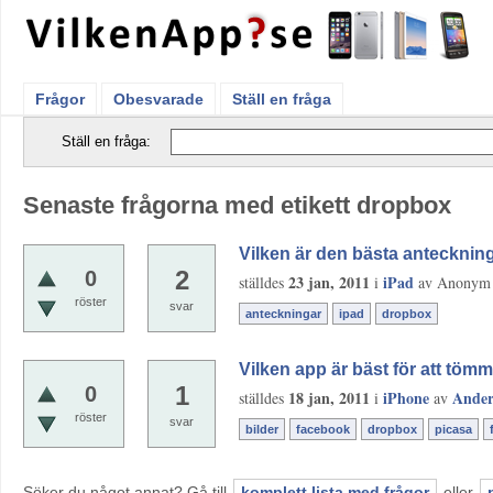
Frågor
Obesvarade
Ställ en fråga
Ställ en fråga:
Senaste frågorna med etikett dropbox
Vilken är den bästa antecknin
2
0
23 jan, 2011
iPad
ställdes
i
av
Anonym
röster
svar
anteckningar
ipad
dropbox
Vilken app är bäst för att töm
1
0
18 jan, 2011
iPhone
Ander
ställdes
i
av
röster
svar
bilder
facebook
dropbox
picasa
Söker du något annat? Gå till
komplett lista med frågor
eller