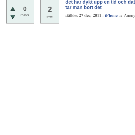
det har dykt upp en tid och d
tar man bort det
2
0
27 dec, 2011
iPhone
ställdes
i
av
Anon
röster
svar