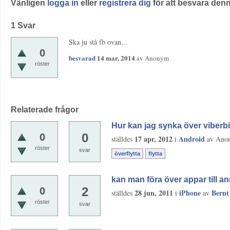
Vänligen
logga in
eller
registrera dig
för att besvara denn
1
Svar
Ska ju stå fb ovan...
0
besvarad
14 mar, 2014
av
Anonym
röster
Relaterade frågor
Hur kan jag synka över viberbi
0
0
17 apr, 2012
Android
ställdes
i
av
Ano
röster
svar
överflytta
flytta
kan man föra över appar till a
2
0
28 jun, 2011
iPhone
Bernt
ställdes
i
av
röster
svar