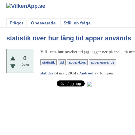
Frågor
Obesvarade
Ställ en fråga
statistik över hur lång tid appar används
Vill veta hur mycket tid jag lägger ner på spel, få mm
0
statistik
tid
appar-körs
appar-används
röster
ställdes
14 mar, 2014
Android
i
av
Torbjörn