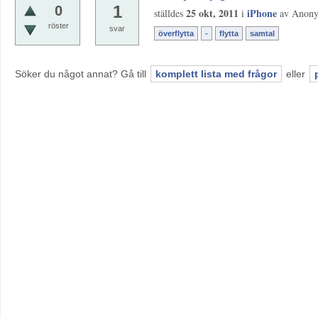
1
0
25 okt, 2011
iPhone
ställdes
i
av
Anon
röster
svar
överflytta
-
flytta
samtal
Söker du något annat? Gå till
komplett lista med frågor
eller