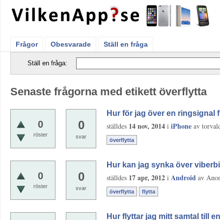
Frågor
Obesvarade
Ställ en fråga
Ställ en fråga:
Senaste frågorna med etikett överflytta
Hur för jag över en ringsignal
0
0
14 nov, 2014
iPhone
ställdes
i
av
torval
röster
svar
överflytta
Hur kan jag synka över viberbi
0
0
17 apr, 2012
Android
ställdes
i
av
Ano
röster
svar
överflytta
flytta
Hur flyttar jag mitt samtal till 