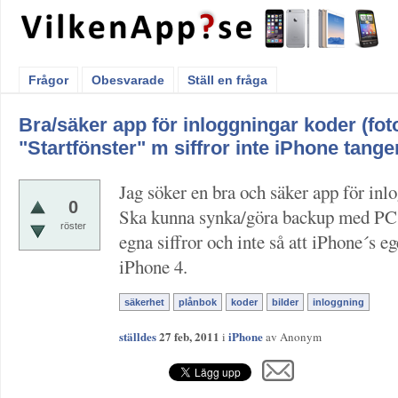
Frågor
Obesvarade
Ställ en fråga
Bra/säker app för inloggningar koder (fo
"Startfönster" m siffror inte iPhone tang
Jag söker en bra och säker app för inlo
0
Ska kunna synka/göra backup med PC (
röster
egna siffror och inte så att iPhone´s 
iPhone 4.
säkerhet
plånbok
koder
bilder
inloggning
ställdes
27 feb, 2011
iPhone
i
av
Anonym