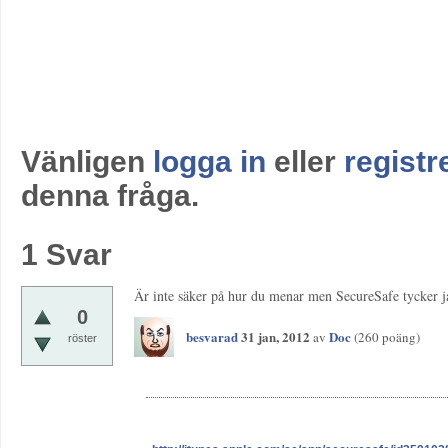
Vänligen
logga in
eller
registr
denna fråga.
1
Svar
Är inte säker på hur du menar men SecureSafe tycker ja
0
besvarad
31 jan, 2012
Doc
av
(
260
poäng)
röster