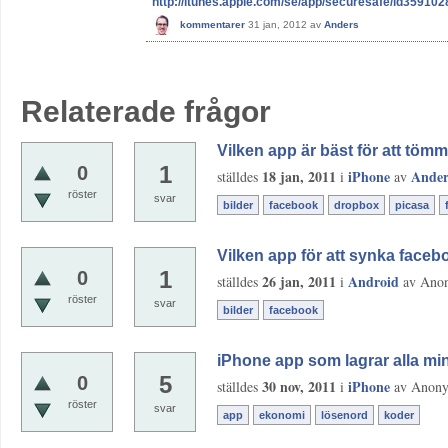
http://itunes.apple.com/se/app/securesafe/id35910
kommentarer
31 jan, 2012
av
Anders
Relaterade frågor
Vilken app är bäst för att töm
1
0
18 jan, 2011
iPhone
Ander
ställdes
i
av
röster
svar
bilder
facebook
dropbox
picasa
Vilken app för att synka facebo
1
0
26 jan, 2011
Android
ställdes
i
av
Ano
röster
svar
bilder
facebook
iPhone app som lagrar alla mi
5
0
30 nov, 2011
iPhone
ställdes
i
av
Anon
röster
svar
app
ekonomi
lösenord
koder