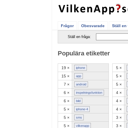
Frågor
Obesvarade
Ställ en
Ställ en fråga:
Populära etiketter
19 ×
5 ×
iphone
15 ×
5 ×
app
7 ×
5 ×
android
6 ×
4 ×
inspelningsfunktion
6 ×
4 ×
bild
5 ×
4 ×
iphone-4
5 ×
3 ×
sms
5 ×
3 ×
vilkenapp