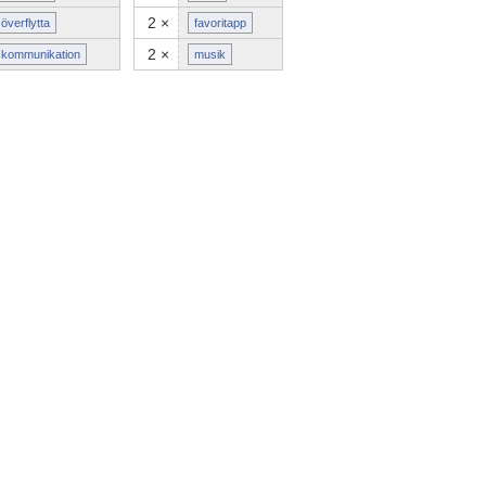
2 ×
överflytta
favoritapp
2 ×
kommunikation
musik