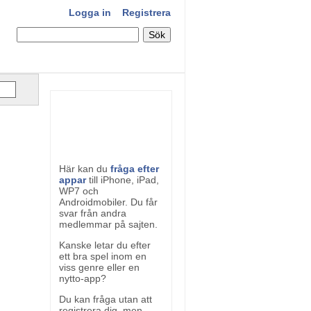
Logga in
Registrera
Här kan du
fråga efter
appar
till iPhone, iPad,
WP7 och
Androidmobiler. Du får
svar från andra
medlemmar på sajten.
Kanske letar du efter
ett bra spel inom en
viss genre eller en
nytto-app?
Du kan fråga utan att
registrera dig, men