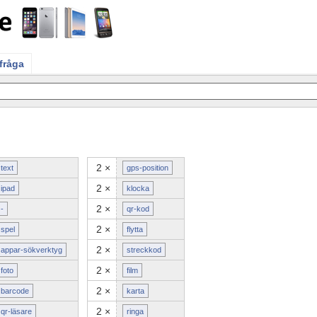
 fråga
2 ×
text
gps-position
2 ×
ipad
klocka
2 ×
-
qr-kod
2 ×
spel
flytta
2 ×
appar-sökverktyg
streckkod
2 ×
foto
film
2 ×
barcode
karta
2 ×
qr-läsare
ringa