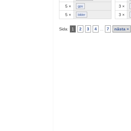
5 ×
3 ×
gps
5 ×
3 ×
bilder
Sida:
1
2
3
4
...
7
nästa »