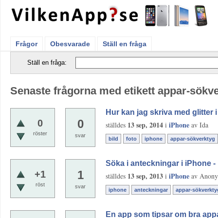
Frågor
Obesvarade
Ställ en fråga
Ställ en fråga:
Senaste frågorna med etikett appar-sökv
Hur kan jag skriva med glitter i
0
0
13 sep, 2014
iPhone
ställdes
i
av
Ida
röster
svar
bild
foto
iphone
appar-sökverktyg
Söka i anteckningar i iPhone -
1
+1
13 sep, 2013
iPhone
ställdes
i
av
Anon
röst
svar
iphone
anteckningar
appar-sökverkty
En app som tipsar om bra app