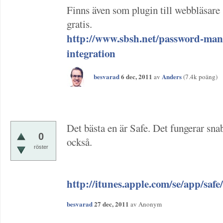
Finns även som plugin till webbläsare 
gratis.
http://www.sbsh.net/password-mana
integration
besvarad
6 dec, 2011
Anders
av
(
7.4k
poäng)
Det bästa en är Safe. Det fungerar sna
0
också.
röster
http://itunes.apple.com/se/app/saf
besvarad
27 dec, 2011
av
Anonym