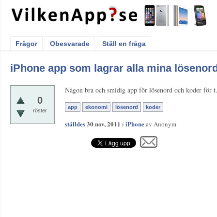
Frågor
Obesvarade
Ställ en fråga
iPhone app som lagrar alla mina lösenor
Någon bra och smidig app för lösenord och koder för t.
0
app
ekonomi
lösenord
koder
röster
ställdes
30 nov, 2011
iPhone
i
av
Anonym