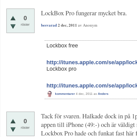
LockBox Pro fungerar mycket bra.
0
besvarad
2 dec, 2011
av
Anonym
röster
Lockbox free
http://itunes.apple.com/se/app/l
Lockbox pro
http://itunes.apple.com/se/app/l
kommentarer
4 dec, 2011
av
Anders
Tack för svaren. Halkade dock in på 1
0
appen till iPhone (49:-) och är väldig
röster
Lockbox Pro hade och funkat fast här fin