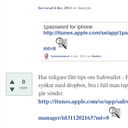
besvarad
4 dec, 2011
av
Anonym
1password for iphone
http://itunes.apple.com/se/app/1
mt=8
kommentarer
4 dec, 2011
av
Anders
Har tidigare fått tips om Safewallet 
0
synkar med dropbox, bra i fall man tap
röster
går sönder.
http://itunes.apple.com/se/app/safe
manager/id311202163?mt=8