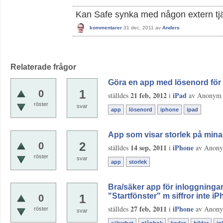
Kan Safe synka med någon extern tjä
kommentarer
31 dec, 2011
av
Anders
Relaterade frågor
Göra en app med lösenord för
1
0
21 feb, 2012
iPad
ställdes
i
av
Anonym
röster
svar
app
lösenord
iphone
ipad
App som visar storlek på min
2
0
14 sep, 2011
iPhone
ställdes
i
av
Anon
röster
svar
app
storlek
Bra/säker app för inloggninga
"Startfönster" m siffror inte 
1
0
27 feb, 2011
iPhone
ställdes
i
av
Anon
röster
svar
säkerhet
plånbok
koder
bilder
in