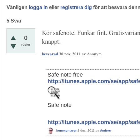
Vänligen
logga in
eller
registrera dig
för att besvara denn
5
Svar
Kör safenote. Funkar fint. Gratisvari
0
knappt.
röster
besvarad
30 nov, 2011
av
Anonym
Safe note free
http://itunes.apple.com/se/app/sa
Safe note
http://itunes.apple.com/se/app/sa
kommentarer
2 dec, 2011
av
Anders