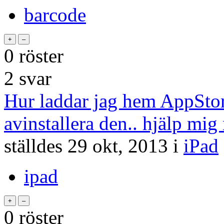
barcode
0
röster
2
svar
Hur laddar jag hem AppStor
avinstallera den.. hjälp mig 
ställdes
29 okt, 2013
i
iPad
ipad
0
röster