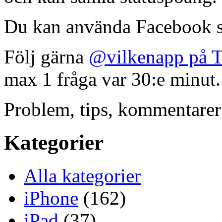
Du kan använda Facebook s
Följ gärna
@vilkenapp på T
max 1 fråga var 30:e minut.
Problem, tips, kommentare
Kategorier
Alla kategorier
iPhone
(162)
iPad
(37)