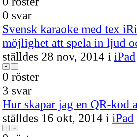
0
röster
0
svar
Svensk karaoke med tex iR
möjlighet att spela in ljud o
ställdes
28 nov, 2014
i
iPad
0
röster
3
svar
Hur skapar jag en QR-kod a
ställdes
16 okt, 2014
i
iPad