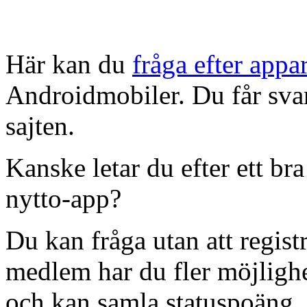
Här kan du
fråga efter appa
Androidmobiler. Du får sva
sajten.
Kanske letar du efter ett br
nytto-app?
Du kan fråga utan att regist
medlem har du fler möjlighet
och kan samla statuspoäng.