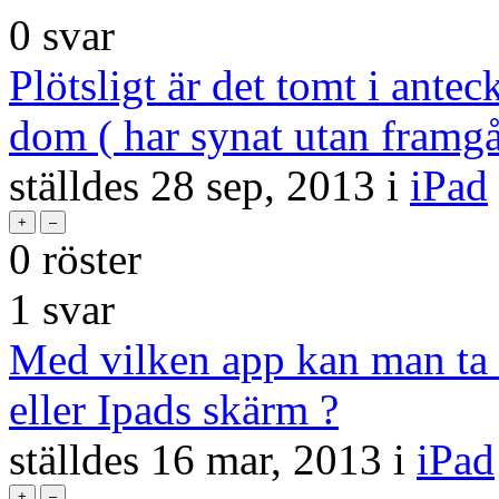
0
svar
Plötsligt är det tomt i ante
dom ( har synat utan framg
ställdes
28 sep, 2013
i
iPad
0
röster
1
svar
Med vilken app kan man ta 
eller Ipads skärm ?
ställdes
16 mar, 2013
i
iPad