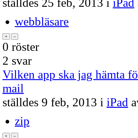
ställdes
25 feb, 2013
i
iPad
webbläsare
0
röster
2
svar
Vilken app ska jag hämta f
mail
ställdes
9 feb, 2013
i
iPad
zip