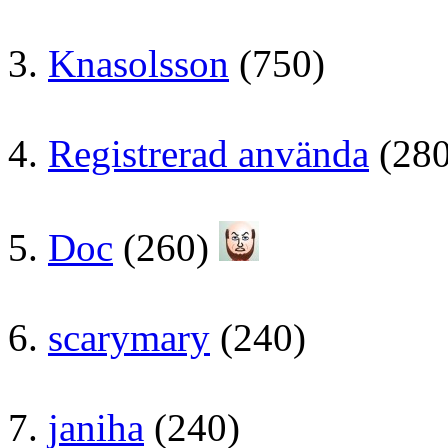
3.
Knasolsson
(750)
4.
Registrerad använda
(28
5.
Doc
(260)
6.
scarymary
(240)
7.
janiha
(240)