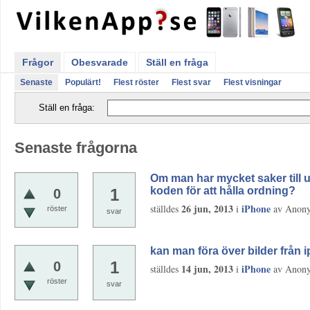
Frågor
Obesvarade
Ställ en fråga
Senaste
Populärt!
Flest röster
Flest svar
Flest visningar
Ställ en fråga:
Senaste frågorna
Om man har mycket saker till 
koden för att hålla ordning?
1
0
26 jun, 2013
iPhone
ställdes
i
av
Anon
röster
svar
kan man föra över bilder från i
1
0
14 jun, 2013
iPhone
ställdes
i
av
Anon
röster
svar