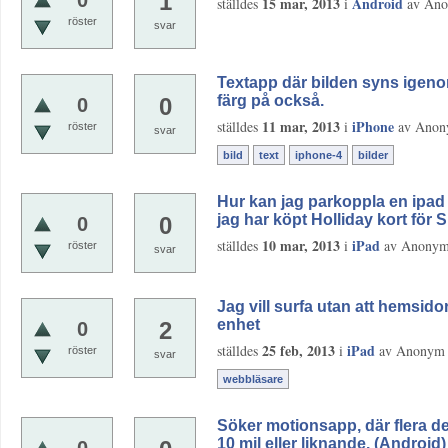
1
0
15 mar, 2013
Android
ställdes
i
av
An
röster
svar
Textapp där bilden syns igeno
färg på också.
0
0
11 mar, 2013
iPhone
ställdes
i
av
Anon
röster
svar
bild
text
iphone-4
bilder
Hur kan jag parkoppla en ipad
jag har köpt Holliday kort för 
0
0
10 mar, 2013
iPad
ställdes
i
av
Anony
röster
svar
Jag vill surfa utan att hemsido
enhet
2
0
25 feb, 2013
iPad
ställdes
i
av
Anonym
röster
svar
webbläsare
Söker motionsapp, där flera de
10 mil eller liknande. (Android)