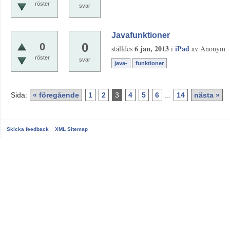
röster
svar
Javafunktioner
0
0
6 jan, 2013
iPad
ställdes
i
av
Anonym
röster
svar
java-
funktioner
Sida:
« föregående
1
2
3
4
5
6
...
14
nästa »
Skicka feedback
XML Sitemap
...