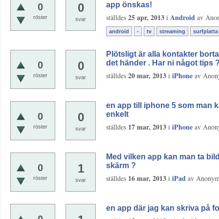
app önskas!
0
0
25 apr, 2013
Android
ställdes
i
av
Ano
röster
svar
android
-
tv
streaming
surfplatta
Plötsligt är alla kontakter bor
det händer . Har ni något tips 
0
0
20 mar, 2013
iPhone
ställdes
i
av
Anon
röster
svar
en app till iphone 5 som man k
enkelt
0
0
17 mar, 2013
iPhone
ställdes
i
av
Anon
röster
svar
Med vilken app kan man ta bild
skärm ?
1
0
16 mar, 2013
iPad
ställdes
i
av
Anony
röster
svar
en app där jag kan skriva på fo