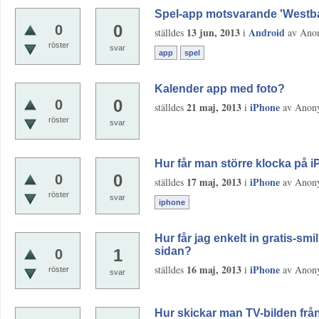
Spel-app motsvarande 'Westban
0
0
13 jun, 2013
Android
ställdes
i
av
Ano
röster
svar
app
spel
Kalender app med foto?
0
0
21 maj, 2013
iPhone
ställdes
i
av
Anon
röster
svar
Hur får man större klocka på 
0
0
17 maj, 2013
iPhone
ställdes
i
av
Anon
röster
svar
iphone
Hur får jag enkelt in gratis-sm
sidan?
1
0
16 maj, 2013
iPhone
ställdes
i
av
Anon
röster
svar
Hur skickar man TV-bilden från 