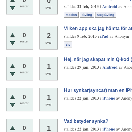
0
0
22 feb, 2013
Android
ställdes
i
av
Ano
röster
svar
motion
tävling
stegtävling
Vilken app ska jag hämta för 
2
0
9 feb, 2013
iPad
ställdes
i
av
Anonym
röster
svar
zip
Hej, när jag skapat min Q-kod (
1
0
29 jan, 2013
Android
ställdes
i
av
Ano
röster
svar
Hur synkar(syncar) man en i
1
0
22 jan, 2013
iPhone
ställdes
i
av
Anon
röster
svar
Vad betyder synka?
1
0
22 jan, 2013
iPhone
ställdes
i
av
Anon