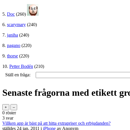
5.
Doc
(260)
6.
scarymary
(240)
7.
janiha
(240)
8.
pagano
(220)
9.
thorse
(220)
10.
Petter Bodén
(210)
Ställ en fråga:
Senaste frågorna med etikett g
0
röster
3
svar
Villken app är bäst på att hitta extrapriser och erbjudanden?
ställdes
24 jan, 2011
i
iPhone
av
Anonym